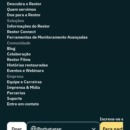
Descubra o Restor
Quem servimos
Doe para a Restor
Soluções
Informações do Restor
Restor Connect
Ferramentas de Monitoramento Avançadas
Comunidade
Blog
Colaboração
R
estor Films
Histórias restauradas
Eventos e Webinars
Empresa
Equipe e Carreiras
Imprensa & Mídia
Parcerias
Suporte
Entre em contato
Increva-se em n
Select Language
Doar
Portuguese
Faça parte