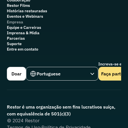
Colaboração
R
estor Films
Histórias restauradas
Eventos e Webinars
Empresa
Equipe e Carreiras
Imprensa & Mídia
Parcerias
Suporte
Entre em contato
Increva-se em n
Select Language
Doar
Portuguese
Faça parte
Restor é uma organização sem fins lucrativos suíça, 
com equivalência de 501(c)(3)
© 2024 Restor
Termos de Uso
·
Política de Privacidade