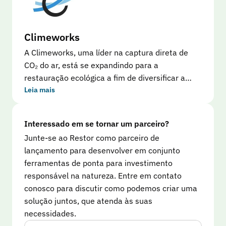
com as comunidades locais. A CCS utiliza Restor
para fornecer transparência aos investidores de
créditos de carbono. Restor oferece análises
Climeworks
hierarquizadas e permite que os investidores
A Climeworks, uma líder na captura direta de
vejam fotos dos agricultores, saibam como os
CO₂ do ar, está se expandindo para a
fundos são utilizados e acompanhem os
restauração ecológica a fim de diversificar a
esforços de prevenção de incêndios. O recurso
captura de carbono. Com um compromisso de
Leia mais
de portfólio ajuda os clientes a revisar
100 anos com a proteção das florestas, eles
facilmente todas as áreas nas quais investiram,
utilizam Restor para fornecer aos compradores
com informações detalhadas e verificação por
Interessado em se tornar um parceiro?
de créditos de carbono informações detalhadas
meio de imagens de satélite.
Junte-se ao Restor como parceiro de
sobre o impacto social e ambiental de seus
lançamento para desenvolver em conjunto
créditos, adicionando transparência e
ferramentas de ponta para investimento
credibilidade aos seus esforços. Uma
responsável na natureza. Entre em contato
funcionalidade central para a Climeworks é o
conosco para discutir como podemos criar uma
recurso de portfólios - compartilhando várias
solução juntos, que atenda às suas
áreas com acionistas selecionados.
necessidades.