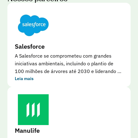
Salesforce
A Salesforce se comprometeu com grandes
iniciativas ambientais, incluindo o plantio de
100 milhões de árvores até 2030 e liderando a
iniciativa 1t.org. A Salesforce usa Restor para
Leia mais
acompanhar o progresso em sua iniciativa de
100 milhões de árvores e promover
transparência. Eles trazem organizações
parceiras para o Restor para mostrar o impacto
gerado com o apoio da Salesforce. A Salesforce
pode se conectar com essas organizações para
Manulife
ter as áreas dos parceiros em seu site