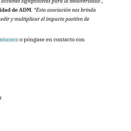
ADM Cares de convertir la concienciación en acciones significativas para la biodiversidad”, 
ilidad de ADM
. “Esta asociación nos brinda 
ir y multiplicar el impacto positivo de 
stor.eco
 o póngase en contacto con 
r