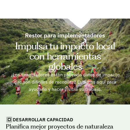
Restor para implementadores
Impulsa tu impacto local
con herramientas
globales
¿Los financiadores están pidiendo datos de impacto
que son difíciles de recopilar? Estamos aquí para
ayudarle y hacer visible su trabajo.
DESARROLLAR CAPACIDAD
Planifica mejor proyectos de naturaleza 