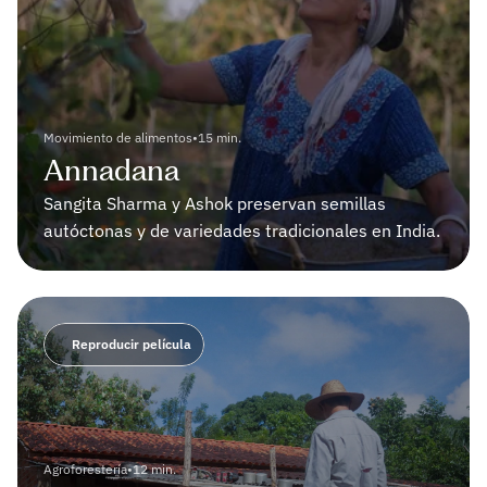
Movimiento de alimentos
•
15 min.
Annadana
Sangita Sharma y Ashok preservan semillas 
autóctonas y de variedades tradicionales en India. 
Reproducir película
Agroforestería
•
12 min.