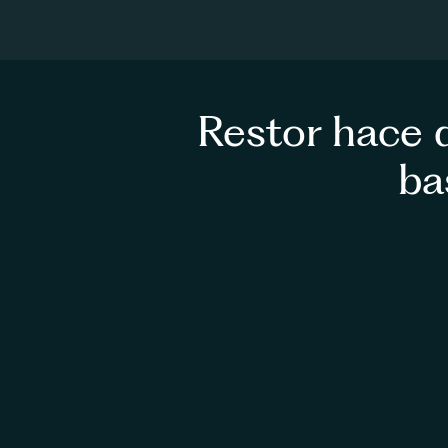
Restor hace q
ba
Desarrollar Capacidad
Estamos 
aquí para apoyarte
 en 
viaje por la biodiversidad y la 
naturaleza