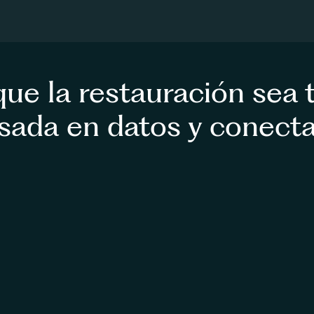
ue la restauración sea t
sada en datos y conect
es
tu 
Demostrar Impacto
Optimizar la elaboración de informes 