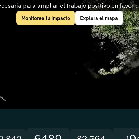
necesaria para ampliar el trabajo positivo en favor d
Monitorea tu impacto
Explora el mapa
6489
19
2.342
32.564