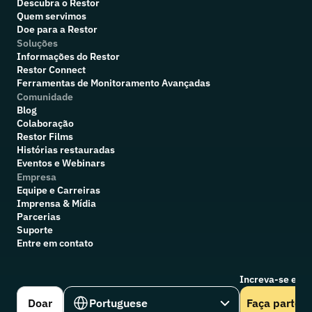
Descubra o Restor
Quem servimos
Doe para a Restor
Soluções
Informações do Restor
Restor Connect
Ferramentas de Monitoramento Avançadas
Comunidade
Blog
Colaboração
R
estor Films
Histórias restauradas
Eventos e Webinars
Empresa
Equipe e Carreiras
Imprensa & Mídia
Parcerias
Suporte
Entre em contato
Increva-se em n
Select Language
Doar
Portuguese
Faça parte