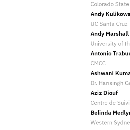
Colorado State
Andy Kulikows
UC Santa Cruz
Andy Marshall
University of t
Antonio Trabu
CMCC
Ashwani Kum
Dr. Harisingh G
Aziz Diouf
Centre de Suiv
Belinda Medly
Western Sydney