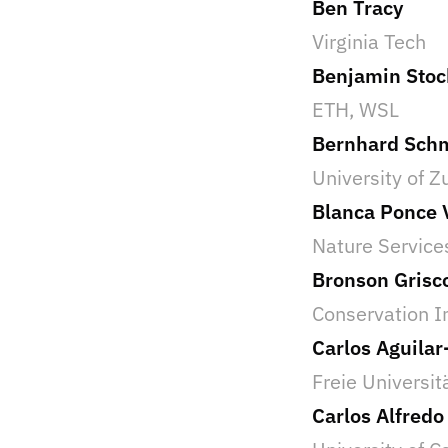
Ben Tracy
Virginia Tech
Benjamin Stoc
ETH, WSL
Bernhard Sch
University of Z
Blanca Ponce 
Nature Service
Bronson Gris
Conservation I
Carlos Aguilar
Freie Universit
Carlos Alfredo