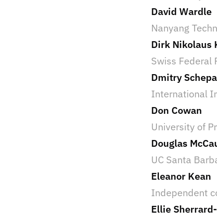
David Wardle
Nanyang Techno
Dirk Nikolaus 
Swiss Federal 
Dmitry Schep
International I
Don Cowan
University of P
Douglas McCa
UC Santa Barb
Eleanor Kean
Independent c
Ellie Sherrard