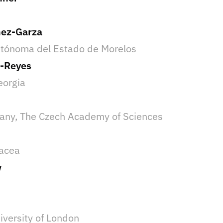
nez-Garza
utónoma del Estado de Morelos
s-Reyes
eorgia
otany, The Czech Academy of Sciences
lacea
w
versity of London