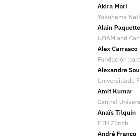
Akira Mori
Yokohama Natio
Alain Paquett
UQAM and Can
Alex Carrasco
Fundación para
Alexandre Sou
Universidade F
Amit Kumar
Central Univers
Anaïs Tilquin
ETH Zürich
André Franco