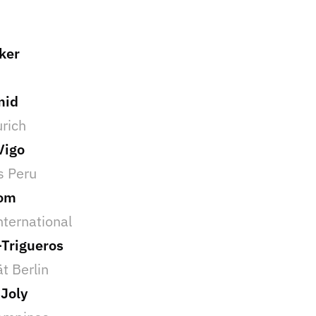
ker
mid
urich
Vigo
s Peru
com
nternational
-Trigueros
ät Berlin
 Joly