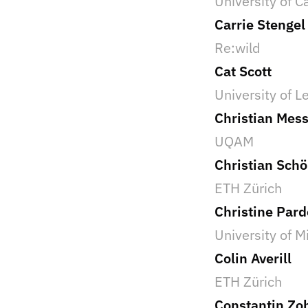
University of 
Carrie Stengel
Re:wild
Cat Scott
University of L
Christian Mess
UQAM
Christian Sch
ETH Zürich
Christine Pard
University of M
Colin Averill
ETH Zürich
Constantin Zo