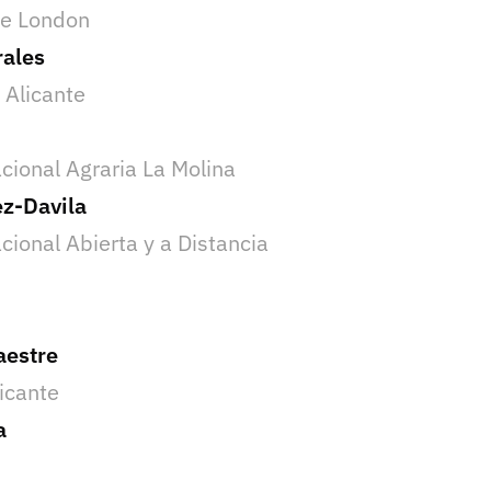
ge London
rales
 Alicante
cional Agraria La Molina
ez-Davila
cional Abierta y a Distancia
aestre
licante
a