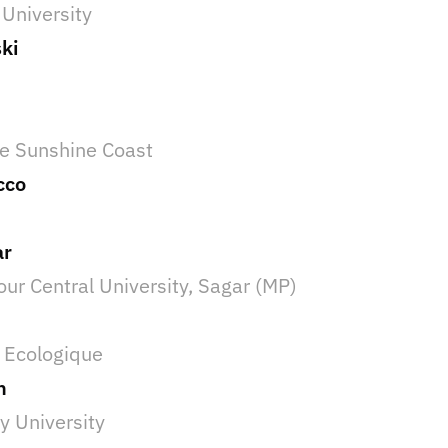
 University
ki
he Sunshine Coast
cco
ar
our Central University, Sagar (MP)
i Ecologique
n
 University