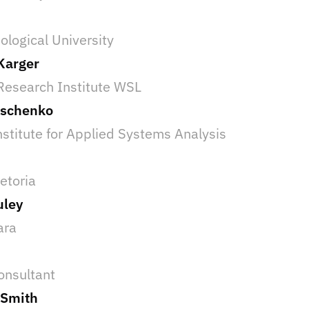
logical University
Karger
Research Institute WSL
aschenko
nstitute for Applied Systems Analysis
retoria
uley
ara
onsultant
-Smith