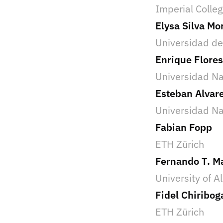
Imperial Colle
Elysa Silva Mo
Universidad de
Enrique Flores
Universidad Na
Esteban Alvar
Universidad Na
Fabian Fopp
ETH Zürich
Fernando T. M
University of A
Fidel Chiribog
ETH Zürich