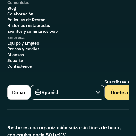
Comunidad
Blog
Colaboración
P
elículas de Restor
Historias restauradas
Eventos y seminarios web
Empresa
Equipo y Empleo
Prensa y medios
Alianzas
Soporte
Contáctenos
Suscríbase a nu
Select Language
Donar
Spanish
Únete a
Restor es una organización suiza sin fines de lucro, 
con equivalencia 501(c)(3).