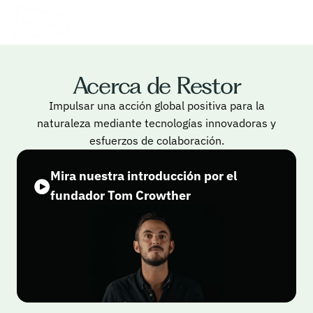
Acerca de Restor
Impulsar una acción global positiva para la
naturaleza mediante tecnologías innovadoras y
esfuerzos de colaboración.
Mira nuestra introducción por el 
fundador Tom Crowther
3
0
p
e
r
s