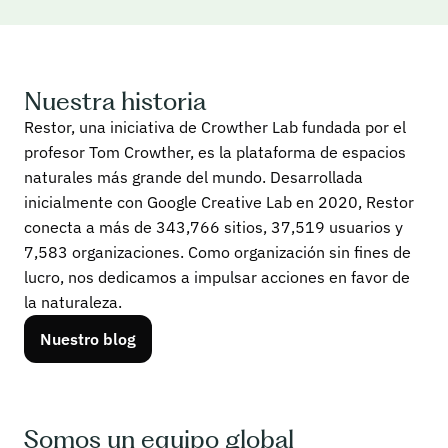
o
n
a
s 
Nuestra historia
e
Restor, una iniciativa de Crowther Lab fundada por el
n 
profesor Tom Crowther, es la plataforma de espacios
L
t
naturales más grande del mundo. Desarrollada
a
o
inicialmente con Google Creative Lab en 2020, Restor
n
d
conecta a más de 343,766 sitios, 37,519 usuarios y
z
o 
7,583 organizaciones. Como organización sin fines de
a
e
lucro, nos dedicamos a impulsar acciones en favor de
d
l 
la naturaleza.
o 
m
e
Nuestro blog
u
n
n
2
d
0
o
2
Somos un equipo global