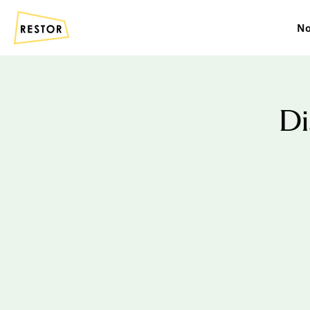
No
Di