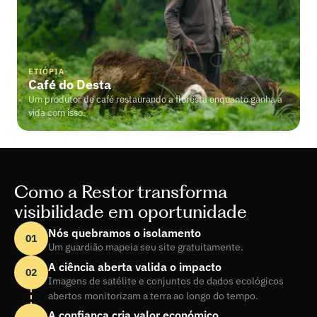
ETIÓPIA
Café do Desta
Um produtor de café restaurando a floresta enquanto ganha a 
vida com isso.
Como a Restor transforma
visibilidade em oportunidade
Nós quebramos o isolamento
01
Um guardião mapeia seu site gratuitamente.
A ciência aberta valida o impacto
02
Imagens de satélite e conjuntos de dados ecológicos 
abertos monitorizam a terra ao longo do tempo.
A confiança cria valor económico