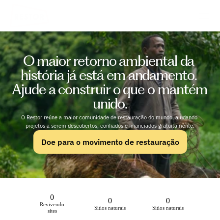
O maior retorno ambiental da 
história já está em andamento. 
Ajude a construir o que o mantém 
unido.
O Restor reúne a maior comunidade de restauração do mundo, ajudando 
projetos a serem descobertos, confiados e financiados gratuitamente.
Doe para o movimento de restauração
0
0
0
Revivendo
Sítios naturais
Sítios naturais
sites