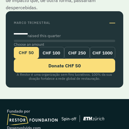
de impacto que, de outra forma, passariam
despercebidas.
—
MARCO TRIMESTRAL
—
raised this quarter
Choose an amount
CHF 50
CHF 100
CHF 250
CHF 1000
Donate CHF 50
A Restor é uma organização sem fins lucrativos. 100% da sua 
doação fortalece a rede global de restauração.
Fundado por
Desenvolvido com