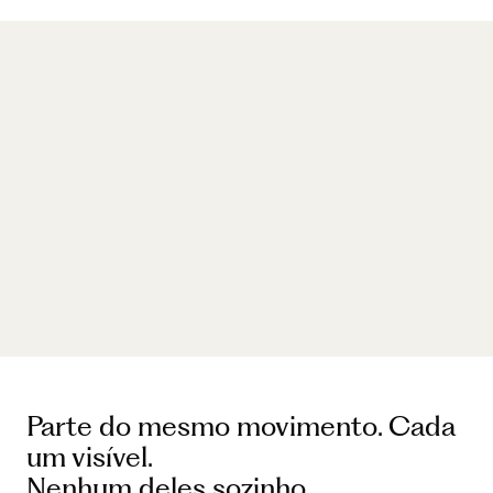
Milhares de guardiões locais em todo o 
mundo estão revitalizando ativamente 
florestas, pântanos, recifes e pastagens. 
Mas o trabalho invisível não recebe 
financiamento e não inspira. O Restor 
existe para corrigir isso, um lar 
compartilhado e aberto que mostra que 
a verdadeir
a regeneração está ao nosso 
alcance.
Parte do mesmo movimento. Cada 
um visível. 
Nenhum deles sozinho