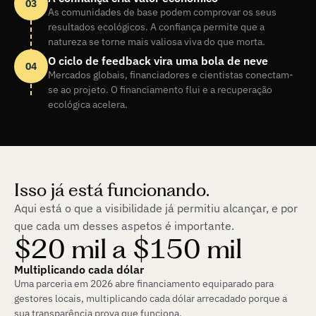
03
As comunidades de base podem comprovar os seus 
resultados ecológicos. A confiança permite que a 
natureza se torne mais valiosa viva do que morta.
O ciclo de feedback vira uma bola de neve
04
Mercados globais, financiadores e cientistas conectam-
se ao projeto. O financiamento flui e a recuperação 
ecológica acelera.
Isso já está funcionando.
Aqui está o que a visibilidade já permitiu alcançar, e por
que cada um desses aspetos é importante.
$20 mil a $150 mil
Multiplicando cada dólar
Uma parceria em 2026 abre financiamento equiparado para 
gestores locais, multiplicando cada dólar arrecadado porque a 
sua transparência prova que funciona.