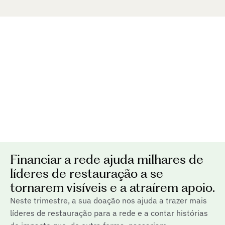
Não somos testemunhas passivas 
do colapso planetário, mas 
participantes ativos na 
maior 
oportunidade regenerativa
 da 
história da Terra.
Financiar a rede ajuda milhares de
líderes de restauração a se
tornarem visíveis e a atraírem apoio.
Neste trimestre, a sua doação nos ajuda a trazer mais
líderes de restauração para a rede e a contar histórias